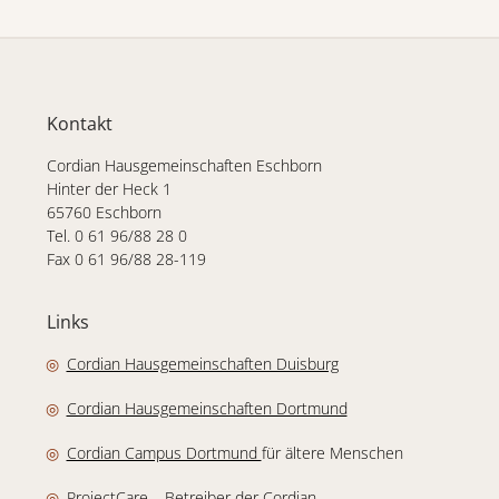
Kontakt
Cordian Hausgemeinschaften Eschborn
Hinter der Heck 1
65760 Eschborn
Tel. 0 61 96/88 28 0
Fax 0 61 96/88 28-119
Links
(Link öffnet in einem 
Cordian Hausgemeinschaften Duisburg
(Link öffnet in einem
Cordian Hausgemeinschaften Dortmund
(Link öffnet in einem neuen Fenst
Cordian Campus Dortmund
für ältere Menschen
(Link öffnet in einem neuen Fenster)
ProjectCare
– Betreiber der Cordian