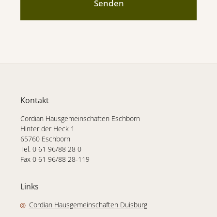
t
t
e
l
a
s
s
e
Kontakt
d
Cordian Hausgemeinschaften Eschborn
i
Hinter der Heck 1
e
65760 Eschborn
s
Tel. 0 61 96/88 28 0
Fax 0 61 96/88 28-119
e
s
Links
F
e
(Link öffnet in einem 
Cordian Hausgemeinschaften Duisburg
l