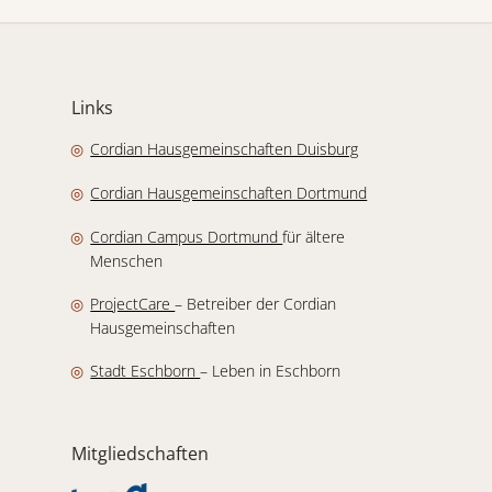
Links
(Link öffnet in ein
Cordian Hausgemeinschaften Duisburg
(Link öffnet in ei
Cordian Hausgemeinschaften Dortmund
(Link öffnet in einem neuen Fe
Cordian Campus Dortmund
für ältere
Menschen
(Link öffnet in einem neuen Fenster)
ProjectCare
– Betreiber der Cordian
Hausgemeinschaften
(Link öffnet in einem neuen Fenster)
Stadt Eschborn
– Leben in Eschborn
Mitgliedschaften