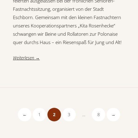
feierten ausgelassen bei der fröhlichen Senioren-
Fastnachtssitzung, organisiert von der Stadt
Eschborn. Gemeinsam mit den kleinen Fastnachtern
unseres Kooperationspartners „Kita Rosenhecke“
schwangen wir Beine und Rollatoren zur Polonaise
quer durchs Haus – ein Riesenspaß für Jung und Alt!
Weiterlesen →
Beitragsnavigation
Vorherige
Seite
Seite
Seite
Seite
Nächste
←
1
2
3
…
8
→
Seite
Seite