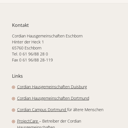
Kontakt
Cordian Hausgemeinschaften Eschborn
Hinter der Heck 1
65760 Eschborn
Tel. 0 61 96/88 28 0
Fax 0 61 96/88 28-119
Links
(Link öffnet in einem 
Cordian Hausgemeinschaften Duisburg
(Link öffnet in einem
Cordian Hausgemeinschaften Dortmund
(Link öffnet in einem neuen Fenst
Cordian Campus Dortmund
für ältere Menschen
(Link öffnet in einem neuen Fenster)
ProjectCare
– Betreiber der Cordian
Hausgemeinschaften